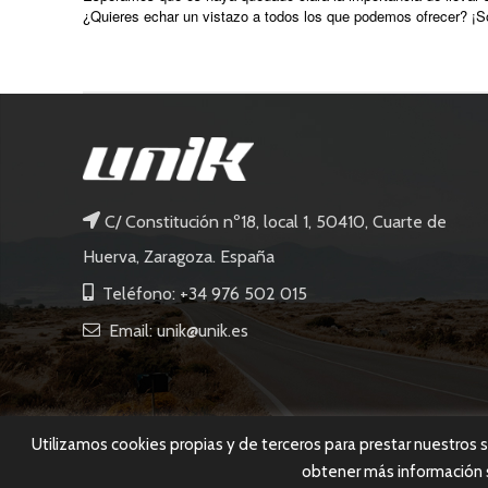
¿Quieres echar un vistazo a todos los que podemos ofrecer? ¡S
C/ Constitución nº18, local 1, 50410, Cuarte de
Huerva, Zaragoza. España
Teléfono: +34 976 502 015
Email: unik@unik.es
Utilizamos cookies propias y de terceros para prestar nuestros 
obtener más información s
UNIK
2022 Todos los derechos reservados. |
Aviso legal
|
Políti