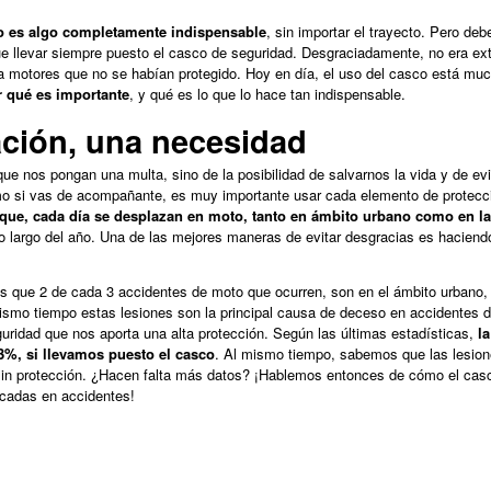
to es algo completamente indispensable
, sin importar el trayecto. Pero de
que llevar siempre puesto el casco de seguridad. Desgraciadamente, no era ex
a motores que no se habían protegido. Hoy en día, el uso del casco está m
r qué es importante
, y qué es lo que lo hace tan indispensable.
ción, una necesidad
ue nos pongan una multa, sino de la posibilidad de salvarnos la vida y de evi
omo si vas de acompañante, es muy importante usar cada elemento de protecci
que, cada día se desplazan en moto, tanto en ámbito urbano como en la 
lo largo del año. Una de las mejores maneras de evitar desgracias es haciend
s que 2 de cada 3 accidentes de moto que ocurren, son en el ámbito urbano
mismo tiempo estas lesiones son la principal causa de deceso en accidentes 
ridad que nos aporta una alta protección. Según las últimas estadísticas,
la
3%, si llevamos puesto el casco
. Al mismo tiempo, sabemos que las lesio
in protección. ¿Hacen falta más datos? ¡Hablemos entonces de cómo el cas
icadas en accidentes!