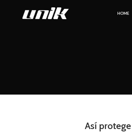
HOME
Así protege