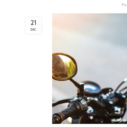
Po
21
DIC