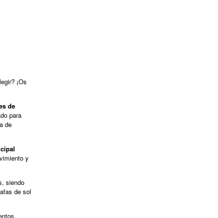
legir? ¡Os
es de
ado para
ía de
ncipal
vimiento y
s, siendo
fas de sol
entos.