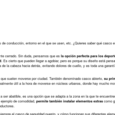
os de conducción, entorno en el que se usen, etc. ¿Quieres saber qué casco e
ente cerrado. Sin duda, pensamos que es
la opción perfecta para los deport
d
. Es cierto que pueden llegar a agobiar, pero es porque su diseño está pens
a de la cabeza hacia detrás, evitando dolores de cuello, y es toda una garant
res que suelen moverse por ciudad. También denominado casco abierto,
su pri
realmente útil a la hora de moverse en núcleos urbanos, donde hay mucho mo
 a ser abatible, es una opción que se adapta a la zona en la que te encuentre
un ejemplo de comodidad,
permite también instalar elementos extras
como ga
nductores.
siempre el casco de seguridad puesto, y cómo funcionan sus diferentes elem