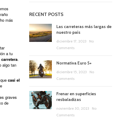
bemos
traño
RECENT POSTS
ucho más
Las carreteras más largas de
nuestro país
diciembre 17, 2023
No
tar
Comments
ón a tu
carretera
.
Normativa Euro 5+
o algo tan
diciembre 15, 2023
No
Comments
, que
casi el
de
Frenar en superficies
nes graves
resbaladizas
co de
noviembre 30, 2023
No
Comments