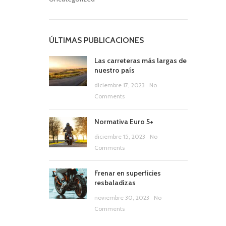
ÚLTIMAS PUBLICACIONES
Las carreteras más largas de
nuestro país
diciembre 17, 2023
No
Comments
Normativa Euro 5+
diciembre 15, 2023
No
Comments
Frenar en superficies
resbaladizas
noviembre 30, 2023
No
Comments