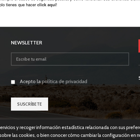
olo tienes que hacer
click aquí
!
NEWSLETTER
Acepto la
política de privacidad
servicios y recoger información estadística relacionada con sus prefe
obre las cookies, o bien conocer cómo cambiar la configuración en nu
ca de privacidad
| Diseñado por