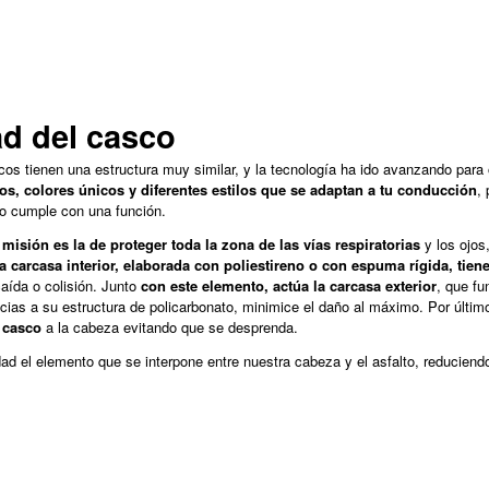
d del casco
cos tienen una estructura muy similar, y la tecnología ha ido avanzando para 
s, colores únicos y diferentes estilos que se adaptan a tu conducción
, 
nto cumple con una función.
l misión es la de proteger toda la zona de las vías respiratorias
y los ojo
a carcasa interior, elaborada con poliestireno o con espuma rígida, tie
aída o colisión. Junto
con este elemento, actúa la carcasa exterior
, que fu
cias a su estructura de policarbonato, minimice el daño al máximo. Por últim
l casco
a la cabeza evitando que se desprenda.
 el elemento que se interpone entre nuestra cabeza y el asfalto, reduciend